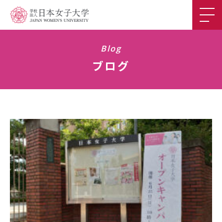
Department
Research
Blog
ブログ
学科紹介
研究
Courses
Faculty
カリキュラム
教員
Q&A
Career
卒業後の進路
学科Q&A