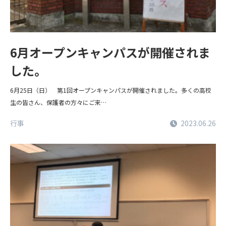
Gallery
Student Voice
6月オープンキャンパスが開催されま
学生からの
した。
ギャラリー
メッセージ
6月25日（日） 第1回オープンキャンパスが開催されました。多くの高校
生の皆さん、保護者の方々にご来…
Blog
News
行事
2023.06.26
大学入試情報
大学院
数学同窓会
物理同窓会