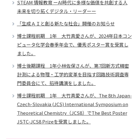
STEAM 情報教育 ーAI時代に多様な価値を共創する人
未来を切り拓くデジタル・リーダーー
「生成ＡＩと創る新たな社会」開催のお知らせ
博士課程前期 1年 大竹真愛さんが、2024年日本コン
ピュータ化学会春季年会で、優秀ポスター賞を受賞し
ました。
博士後期課程 1年小林佐保さんが、第7回新方式精密
計測による物理・工学的変革を目指す回路技術調査専
門委員会にて、招待講演をしました。
博士課程前期 1年 大竹真愛さんが、The 8th Japan-
Czech-Slovakia (JCS) International Symposium on
Theoretical Chemistry（JCS8）でThe Best Poster
JSTC-JCS8 Prizeを受賞しました。