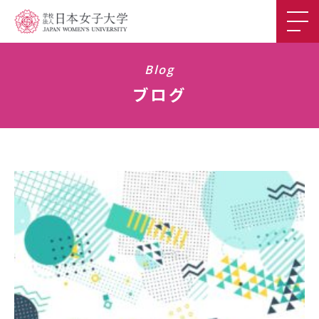
Department
Research
Blog
ブログ
学科紹介
研究
Courses
Faculty
カリキュラム
教員
Q&A
Career
卒業後の進路
学科Q&A