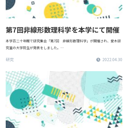
Gallery
Student Voice
第7回非線形数理科学を本学にて開催
学生からの
ギャラリー
本学百二十年館で研究集会「第7回 非線形数理科学」が開催され、愛木研
メッセージ
究室の大学院生が発表をしました。…
研究
2022.04.30
Blog
News
大学入試情報
大学院
数学同窓会
物理同窓会