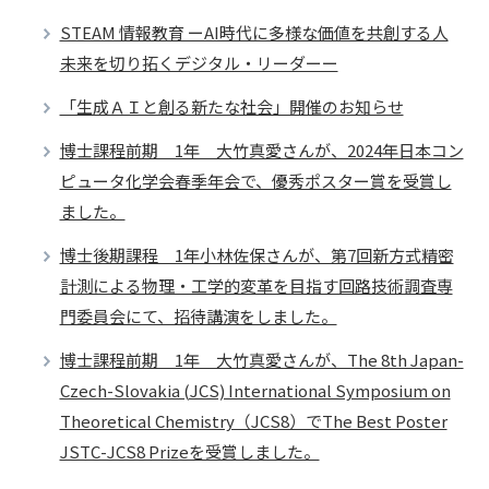
STEAM 情報教育 ーAI時代に多様な価値を共創する人
未来を切り拓くデジタル・リーダーー
「生成ＡＩと創る新たな社会」開催のお知らせ
博士課程前期 1年 大竹真愛さんが、2024年日本コン
ピュータ化学会春季年会で、優秀ポスター賞を受賞し
ました。
博士後期課程 1年小林佐保さんが、第7回新方式精密
計測による物理・工学的変革を目指す回路技術調査専
門委員会にて、招待講演をしました。
博士課程前期 1年 大竹真愛さんが、The 8th Japan-
Czech-Slovakia (JCS) International Symposium on
Theoretical Chemistry（JCS8）でThe Best Poster
JSTC-JCS8 Prizeを受賞しました。