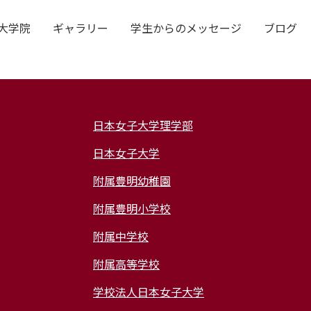
大学院
ギャラリー
学生からのメッセージ
ブログ
Faculty
日本女子大学理学部
ム
教員
日本女子大学
附属豊明幼稚園
附属豊明小学校
附属中学校
Student Voice
附属高等学校
学校法人日本女子大学