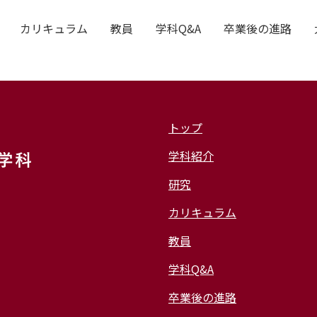
カリキュラム
教員
学科Q&A
卒業後の進路
arch
Courses
トップ
カリキュラ
学科紹介
研究
カリキュラム
教員
r
Gallery
学科Q&A
卒業後の進路