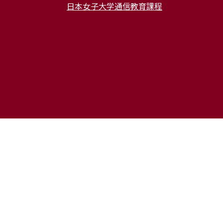
学生からの
日本女子大学通信教育課程
メッセージ
News
会
物理同窓会